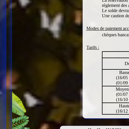
La réservation
règlement des 
Le solde devra 
Une caution de 
Modes de paiement acce
chèques bancai
Tarifs :
Du
Bass
(16/05
(01/09
Moyenn
(01/07
(16/10
Haute
(16/12